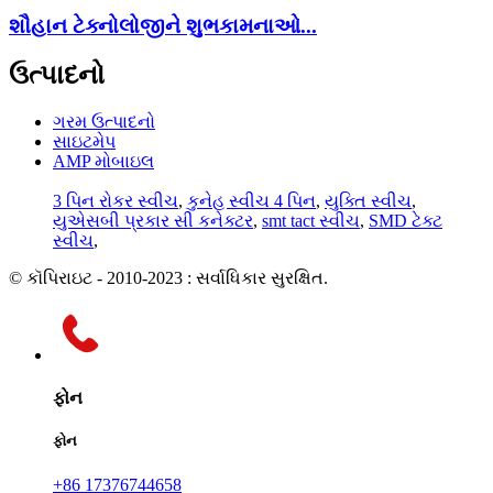
શૌહાન ટેક્નોલોજીને શુભકામનાઓ...
ઉત્પાદનો
ગરમ ઉત્પાદનો
સાઇટમેપ
AMP મોબાઇલ
3 પિન રોકર સ્વીચ
,
કુનેહ સ્વીચ 4 પિન
,
યુક્તિ સ્વીચ
,
યુએસબી પ્રકાર સી કનેક્ટર
,
smt tact સ્વીચ
,
SMD ટેક્ટ
સ્વીચ
,
© કૉપિરાઇટ - 2010-2023 : સર્વાધિકાર સુરક્ષિત.
ફોન
ફોન
+86 17376744658