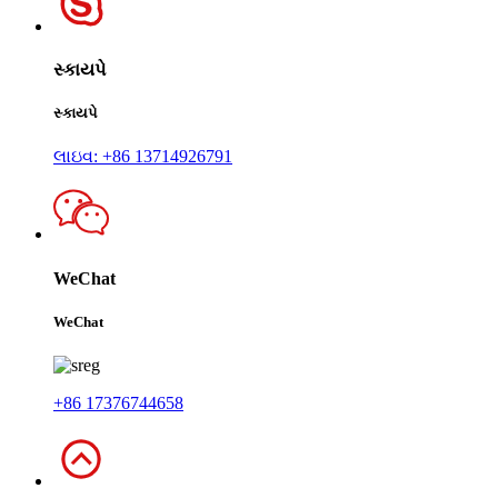
સ્કાયપે
સ્કાયપે
લાઇવ: +86 13714926791
WeChat
WeChat
+86 17376744658