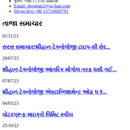
ફોન: +86 17376744658
Email: shouhan2@so-han.com
Skype:live:+86 13714926791
તાજા સમાચાર
01/11/23
સરસ સમાચાર!શૌહાન ટેક્નોલોજી ટાઇપ-સી સેર...
29/07/23
શૌહાન ટેક્નોલોજી આંતરિક મોંગોલ તરફ ધસી ગઈ...
07/07/23
શૌહાન ટેક્નોલોજી એસ્ટાબ્લિશમેન્ટ ઓફ ધ 9...
04/03/23
વોટરપ્રૂફ માઇક્રો લિમિટ સ્વીચ
25/10/22