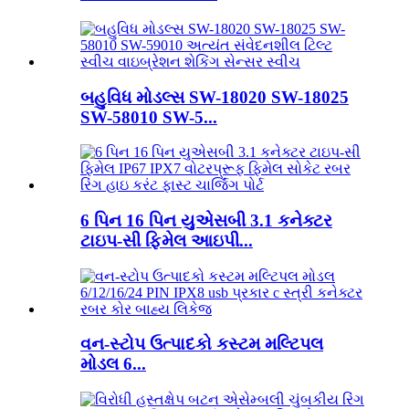
બહુવિધ મોડલ્સ SW-18020 SW-18025
SW-58010 SW-5...
6 પિન 16 પિન યુએસબી 3.1 કનેક્ટર
ટાઇપ-સી ફિમેલ આઇપી...
વન-સ્ટોપ ઉત્પાદકો કસ્ટમ મલ્ટિપલ
મોડલ 6...