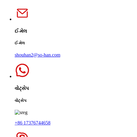
ઈ-મેલ
ઈ-મેલ
shouhan2@so-han.com
વોટ્સેપ
વોટ્સેપ
+86 17376744658