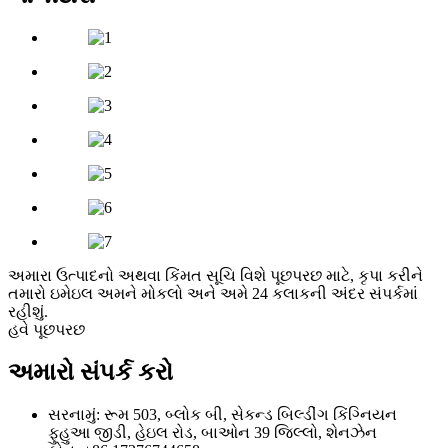
અમારા ઉત્પાદનો અથવા કિંમત સૂચિ વિશે પૂછપરછ માટે, કૃપા કરીને
તમારો ઇમેઇલ અમને મોકલો અને અમે 24 કલાકની અંદર સંપર્કમાં
રહીશું.
હવે પૂછપરછ
અમારો સંપર્ક કરો
સરનામું: રૂમ 503, બ્લોક બી, સેકન્ડ બિલ્ડીંગ કિંગ્નિયન
ફુહુઆ જીડી, હેઇલ રોડ, બાઓન 39 જિલ્લો, શેનઝેન