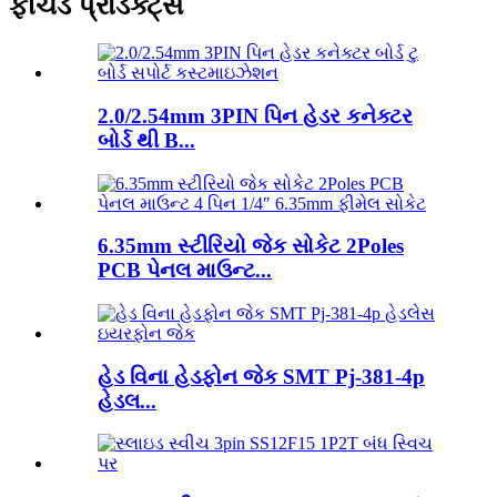
ફીચર્ડ પ્રોડક્ટ્સ
2.0/2.54mm 3PIN પિન હેડર કનેક્ટર
બોર્ડ થી B...
6.35mm સ્ટીરિયો જેક સોકેટ 2Poles
PCB પેનલ માઉન્ટ...
હેડ વિના હેડફોન જેક SMT Pj-381-4p
હેડલ...