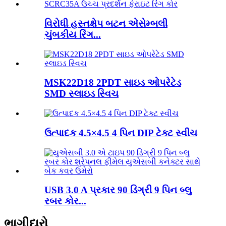
વિરોધી હસ્તક્ષેપ બટન એસેમ્બલી
ચુંબકીય રિંગ...
MSK22D18 2PDT સાઇડ ઓપરેટેડ
SMD સ્લાઇડ સ્વિચ
ઉત્પાદક 4.5×4.5 4 પિન DIP ટેક્ટ સ્વીચ
USB 3.0 A પ્રકાર 90 ડિગ્રી 9 પિન બ્લુ
રબર કોર...
ભાગીદારો