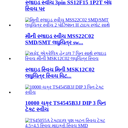
સ્લાઇડ સ્વીચ 3pin SS12F15 1P2T બંધ
સ્વિચ પર
મીની સ્લાઇડ સ્વીચ MSS22C02
SMD/SMT લઘુચિત્ર sw...
સ્લાઇડ સ્વિચ મિની MSK12C02
લઘુચિત્ર સ્વિચ વિટ...
10000 ચક્ર TS4545B3J DIP 3 પિન
ટેક્ટ સ્વીચ