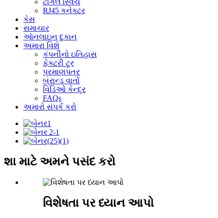
ટૉગલ સ્વિચ
RJ45 કનેક્ટર
કેસ
સમાચાર
ઑનલાઇન દુકાન
અમારા વિશે
કંપનીનો ઇતિહાસ
ફેક્ટરી ટૂર
પ્રમાણપત્ર
બ્રાન્ડ વાર્તા
વિડિઓ કેન્દ્ર
FAQs
અમારો સંપર્ક કરો
શા માટે અમને પસંદ કરો
વિશેષતા પર ધ્યાન આપો