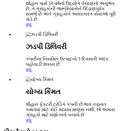
શૌહાન પાસે 10 વર્ષનો ઉદ્યોગ વેચાણનો અનુભવ
છે, તે ગ્રાહકોની જરૂરિયાતોને ઊંડાણપૂર્વક
સમજે છે અને ગ્રાહકોને અસરકારક સેવાઓ પૂરી
પાડે છે.
વધુ
ઝડપી ડિલિવરી
કંપનીના નિયમિત ઉત્પાદનો 3 દિવસની અંદર
પહોંચાડી શકાય છે
વધુ
યોગ્ય કિંમત
શૌહાન ફેક્ટરી ટ્રેડિંગ કંપની છે.ભાવ તફાવત
કમાવવા માટે કોઈ મધ્યમ માણસ નથી, જે અમારા
ગ્રાહકો માટે ઘણો ખર્ચ બચાવે છે
વધુ