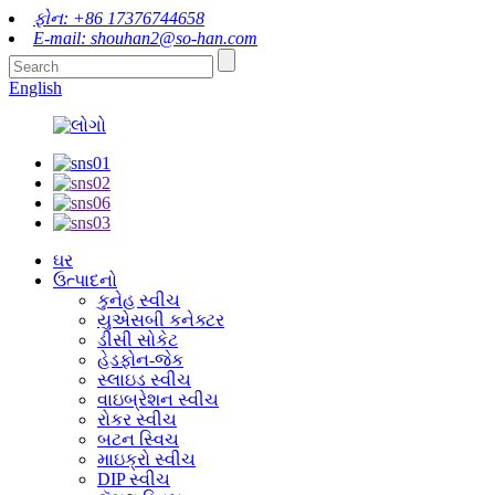
ફોન: +86 17376744658
E-mail: shouhan2@so-han.com
English
ઘર
ઉત્પાદનો
કુનેહ સ્વીચ
યુએસબી કનેક્ટર
ડીસી સોકેટ
હેડફોન-જેક
સ્લાઇડ સ્વીચ
વાઇબ્રેશન સ્વીચ
રોકર સ્વીચ
બટન સ્વિચ
માઇક્રો સ્વીચ
DIP સ્વીચ